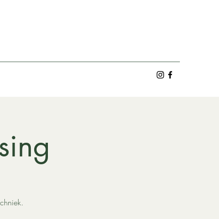
sing
echniek.