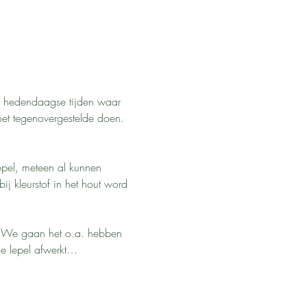
n hedendaagse tijden waar 
het tegenovergestelde doen. 
pel, meteen al kunnen 
 kleurstof in het hout word 
n. We gaan het o.a. hebben 
 de lepel afwerkt…