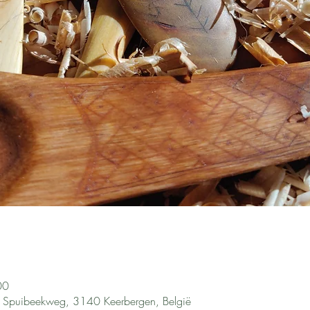
00
, Spuibeekweg, 3140 Keerbergen, België