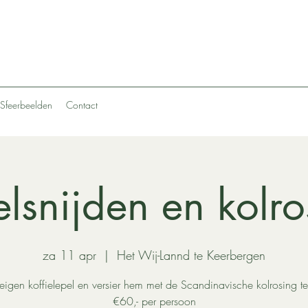
Sfeerbeelden
Contact
elsnijden en kolro
za 11 apr
  |  
Het Wij-Lannd te Keerbergen
 eigen koffielepel en versier hem met de Scandinavische kolrosing t
€60,- per persoon