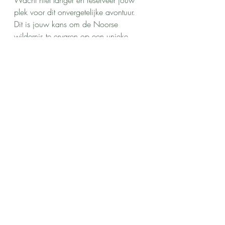
Wacht niet langer en reserveer jouw 
plek voor dit onvergetelijke avontuur. 
Dit is jouw kans om de Noorse 
wildernis te ervaren op een unieke 
manier en nieuwe vaardigheden te 
leren. De Noorse wildernis roept - 
wees erbij! 🚣‍♂️🏞️